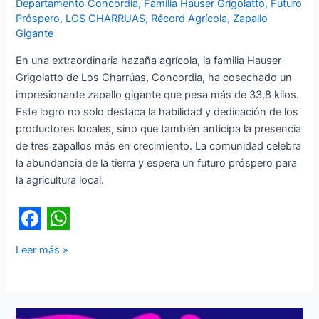
Departamento Concordia
,
Familia Hauser Grigolatto
,
Futuro
Próspero
,
LOS CHARRUAS
,
Récord Agrícola
,
Zapallo
Gigante
En una extraordinaria hazaña agrícola, la familia Hauser
Grigolatto de Los Charrúas, Concordia, ha cosechado un
impresionante zapallo gigante que pesa más de 33,8 kilos.
Este logro no solo destaca la habilidad y dedicación de los
productores locales, sino que también anticipa la presencia
de tres zapallos más en crecimiento. La comunidad celebra
la abundancia de la tierra y espera un futuro próspero para
la agricultura local.
F
W
Leer más »
a
h
c
a
e
t