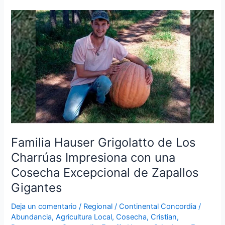
Familia
Hauser
Grigolatto
de
Los
Charrúas
Impresiona
con
una
Cosecha
Excepcional
Familia Hauser Grigolatto de Los
de
Charrúas Impresiona con una
Zapallos
Cosecha Excepcional de Zapallos
Gigantes
Gigantes
Deja un comentario
/
Regional
/
Continental Concordia
/
Abundancia
,
Agricultura Local
,
Cosecha
,
Cristian
,