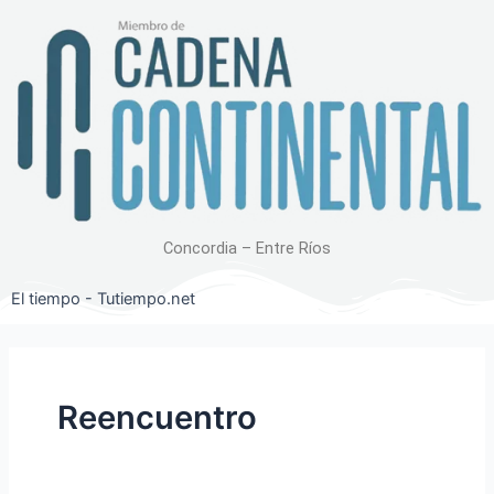
Ir
al
contenido
Concordia – Entre Ríos
El tiempo - Tutiempo.net
Reencuentro