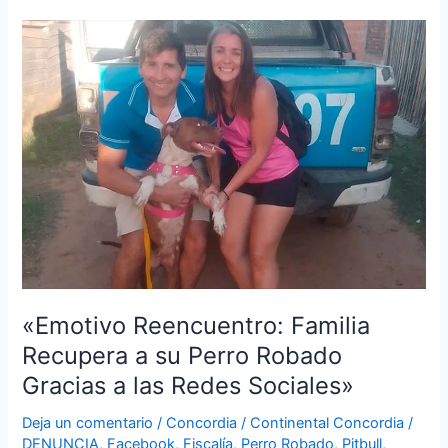
«Emotivo
Reencuentro:
Familia
Recupera
a
su
Perro
Robado
Gracias
a
las
Redes
Sociales»
«Emotivo Reencuentro: Familia
Recupera a su Perro Robado
Gracias a las Redes Sociales»
Deja un comentario
/
Concordia
/
Continental Concordia
/
DENUNCIA
,
Facebook
,
Fiscalía
,
Perro Robado
,
Pitbull
,