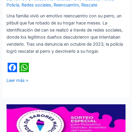
Policía
,
Redes sociales
,
Reencuentro
,
Rescate
Una familia vivió un emotivo reencuentro con su perro, un
pitbull que fue robado de su hogar hace meses. La
identificación del can se realizó a través de redes sociales,
donde los legítimos dueños descubrieron que intentaban
venderlo. Tras una denuncia en octubre de 2023, la policía
logró rescatar al perro y devolverlo a su hogar.
F
W
Leer más »
a
h
c
a
e
t
b
s
o
A