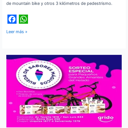
de mountain bike y otros 3 kilómetros de pedestrismo.
F
W
Leer más »
a
h
c
a
e
t
b
s
o
A
o
p
k
p