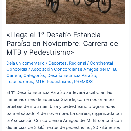
en
Noviembre:
Carrera
de
«Llega el 1° Desafío Estancia
MTB
y
Paraíso en Noviembre: Carrera de
Pedestrismo»
MTB y Pedestrismo»
Deja un comentario
/
Deportes
,
Regional
/
Continental
Concordia
/
Asociación Concordiense Amigos del MTB
,
Carrera
,
Categorías
,
Desafío Estancia Paraíso
,
Inscripciones
,
MTB
,
Pedestrismo
,
PREMIOS
El 1° Desafío Estancia Paraíso se llevará a cabo en las
inmediaciones de Estancia Grande, con emocionantes
pruebas de mountain bike y pedestrismo programadas
para el sábado 4 de noviembre. La carrera, organizada por
la Asociación Concordiense Amigos del MTB, contará con
distancias de 3 kilómetros de pedestrismo, 20 kilómetros