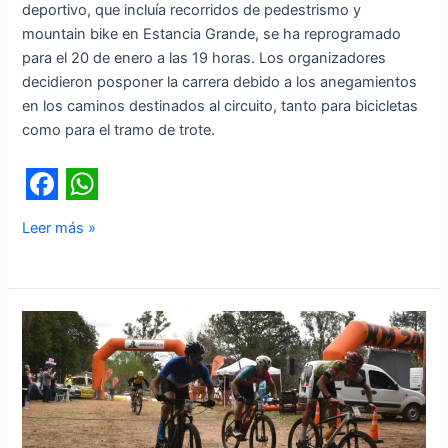
deportivo, que incluía recorridos de pedestrismo y
mountain bike en Estancia Grande, se ha reprogramado
para el 20 de enero a las 19 horas. Los organizadores
decidieron posponer la carrera debido a los anegamientos
en los caminos destinados al circuito, tanto para bicicletas
como para el tramo de trote.
F
W
Leer más »
a
h
c
a
e
t
«Llega
b
s
el
o
A
1°
Desafío
o
p
Estancia
k
p
Paraíso