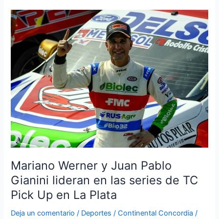
Mariano
Werner
y
Juan
Pablo
Gianini
lideran
en
las
series
de
TC
Pick
Mariano Werner y Juan Pablo
Up
Gianini lideran en las series de TC
en
La
Pick Up en La Plata
Plata
Deja un comentario
/
Deportes
/
Continental Concordia
/