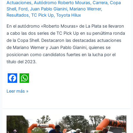
Actuaciones
,
Autódromo Roberto Mouras
,
Carrera
,
Copa
Shell
,
Ford
,
Juan Pablo Gianini
,
Mariano Werner
,
Resultados
,
TC Pick Up
,
Toyota Hilux
En el autódromo «Roberto Mouras» de La Plata se llevaron
a cabo las dos series de TC Pick Up en su penúltima ronda
de la Copa Shell. Destacaron las destacadas actuaciones
de Mariano Werner y Juan Pablo Gianini, quienes se
posicionan como candidatos fuertes en la lucha por el
título del 2023.
F
W
Leer más »
a
h
c
a
e
t
El
b
s
clima