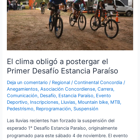
o
A
obligó
a
o
p
postergar
k
p
el
Primer
Desafío
Estancia
Paraíso
El clima obligó a postergar el
Primer Desafío Estancia Paraíso
Deja un comentario
/
Regional
/
Continental Concordia
/
Anegamientos
,
Asociación Concordiense
,
Carrera
,
Comunicación
,
Desafío
,
Estancia Paraíso
,
Evento
Deportivo
,
Inscripciones
,
Lluvias
,
Mountain bike
,
MTB
,
Pedestrismo
,
Reprogramación
,
Suspensión
Las lluvias recientes han forzado la suspensión del
esperado 1° Desafío Estancia Paraíso, originalmente
programado para este sábado 4 de noviembre. El evento