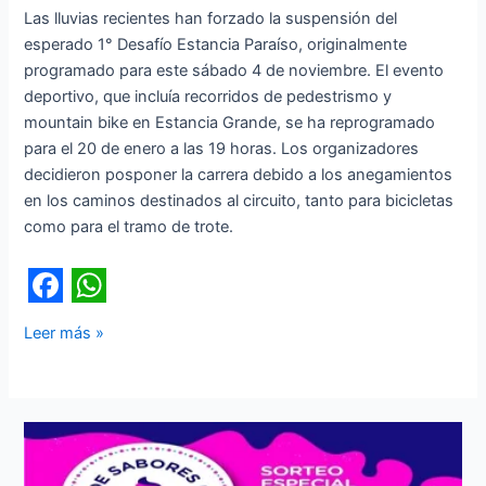
Las lluvias recientes han forzado la suspensión del
esperado 1° Desafío Estancia Paraíso, originalmente
programado para este sábado 4 de noviembre. El evento
deportivo, que incluía recorridos de pedestrismo y
mountain bike en Estancia Grande, se ha reprogramado
para el 20 de enero a las 19 horas. Los organizadores
decidieron posponer la carrera debido a los anegamientos
en los caminos destinados al circuito, tanto para bicicletas
como para el tramo de trote.
F
W
Leer más »
a
h
c
a
e
t
b
s