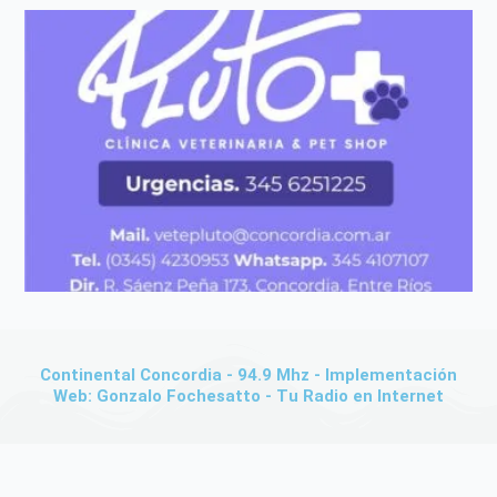
Continental Concordia - 94.9 Mhz - Implementación
Web: Gonzalo Fochesatto - Tu Radio en Internet