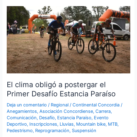
El
clima
obligó
a
postergar
el
Primer
Desafío
Estancia
Paraíso
El clima obligó a postergar el
Primer Desafío Estancia Paraíso
Deja un comentario
/
Regional
/
Continental Concordia
/
Anegamientos
,
Asociación Concordiense
,
Carrera
,
Comunicación
,
Desafío
,
Estancia Paraíso
,
Evento
Deportivo
,
Inscripciones
,
Lluvias
,
Mountain bike
,
MTB
,
Pedestrismo
,
Reprogramación
,
Suspensión